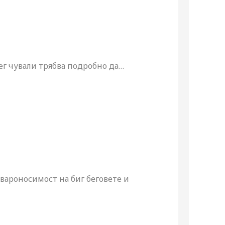
ег чували трябва подробно да
…
вароносимост на биг беговете и