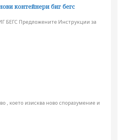
нови контейнери биг бегс
 БЕГС Предложените Инструкции за
о , което изисква ново споразумение и