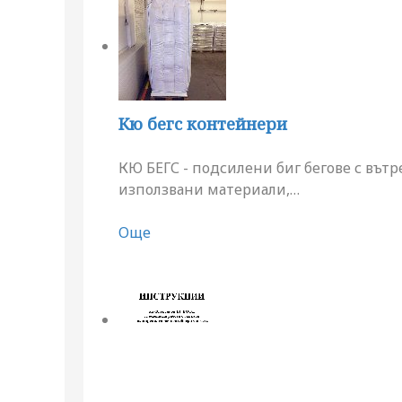
Кю бегс контейнери
КЮ БЕГС - подсилени биг бегове с вът
използвани материали,
…
Още