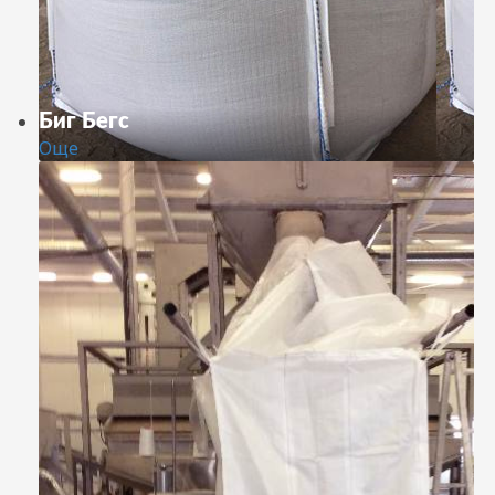
Биг Бегс
Още