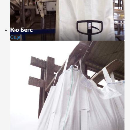
Кю Бегс
Още