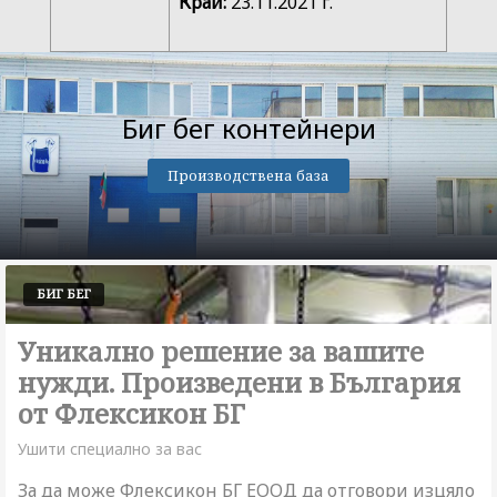
Край:
23.11.2021 г.
Биг бег контейнери
Производствена база
БИГ БЕГ
Уникално решение за вашите
нужди.
Произведени в България
от
Флексикон БГ
Ушити специално за вас
За да може Флексикон БГ ЕООД да отговори изцяло